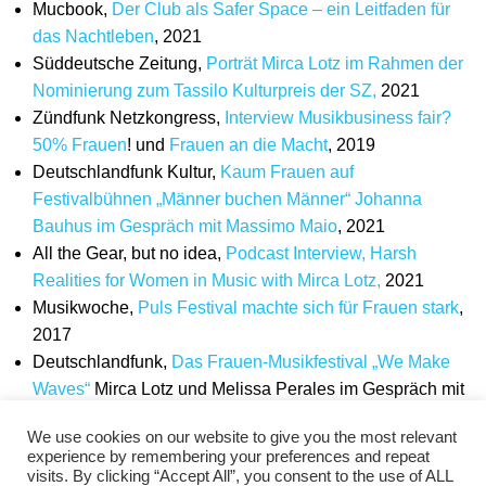
Mucbook,
Der Club als Safer Space – ein Leitfaden für
das Nachtleben
, 2021
Süddeutsche Zeitung,
Porträt Mirca Lotz im Rahmen der
Nominierung zum Tassilo Kulturpreis der SZ,
2021
Zündfunk Netzkongress,
Interview Musikbusiness fair?
50% Frauen
! und
Frauen an die Macht
, 2019
Deutschlandfunk Kultur,
Kaum Frauen auf
Festivalbühnen „Männer buchen Männer“ Johanna
Bauhus im Gespräch mit Massimo Maio
, 2021
All the Gear, but no idea,
Podcast Interview, Harsh
Realities for Women in Music with Mirca Lotz,
2021
Musikwoche,
Puls Festival machte sich für Frauen stark
,
2017
Deutschlandfunk,
Das Frauen-Musikfestival „We Make
Waves“
Mirca Lotz und Melissa Perales im Gespräch mit
Bernd Lechler, 2017
We use cookies on our website to give you the most relevant
Nordbayern,
Mehr Beats für mehr Diversität: Frauen
experience by remembering your preferences and repeat
erkämpfen ihren Platz
, 2020
visits. By clicking “Accept All”, you consent to the use of ALL